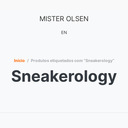
MISTER OLSEN
EN
Início
/
Produtos etiquetados com “Sneakerology”
Sneakerology