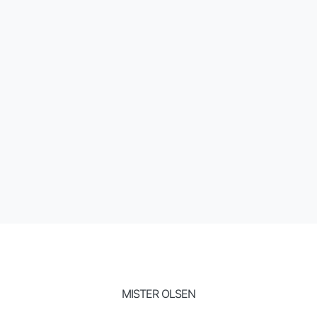
STRIPED HI-TOP SNEAKERS
€
381.00
(ex. VAT)
ADICIONAR
MISTER OLSEN