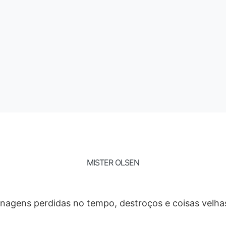
S
€
A
MISTER OLSEN
onagens perdidas no tempo, destroços e coisas velha