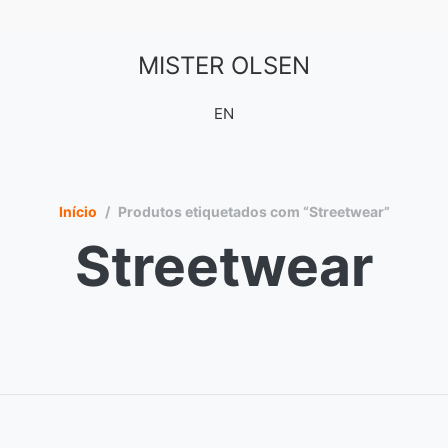
MISTER OLSEN
EN
Início
/
Produtos etiquetados com “Streetwear”
Streetwear