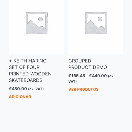
+ KEITH HARING
GROUPED
SET OF FOUR
PRODUCT DEMO
PRINTED WOODEN
Price
€
165.45
–
€
449.00
(ex.
SKATEBOARDS
range:
VAT)
€165.45
€
480.00
(ex. VAT)
VER PRODUTOS
through
ADICIONAR
€449.00